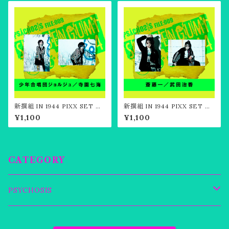
新撰組 IN 1944 PIXX SET O
新撰組 IN 1944 PIXX SET O
F"ジョルジュ"／寺園七海
F"斎藤一"／武田治香
¥1,100
¥1,100
CATEGORY
PSYCHOSIS
Apparel